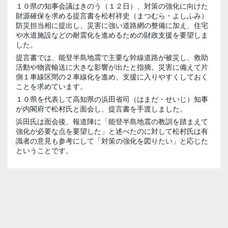
１０県の知事会議はきのう（１２日）、対策の強化に向けた
財源確保を求める提言書を松村祥史（まつむら・よしふみ）
防災担当相に提出し、災害に強い道路網の整備に加え、住宅
や水道施設などの耐震化を進めるための財政支援を要望しま
した。
提言書では、能登半島地震で主要な幹線道路が被災し、救助
活動や物資輸送に大きな影響が出たと指摘。災害に備えて片
側１車線区間の２車線化を進め、支援に入りやすくしておく
ことを求めています。
１０県を代表して高知県の浜田省司（はまだ・せいじ）知事
が内閣府で松村氏と面会し、提言書を手渡しました。
浜田氏は面会後、報道陣に「能登半島地震の教訓を踏まえて
強化が必要な点を要望した」と述べたのに対して松村氏は有
識者の意見も参考にして「対策の強化を図りたい」と応じた
ということです。