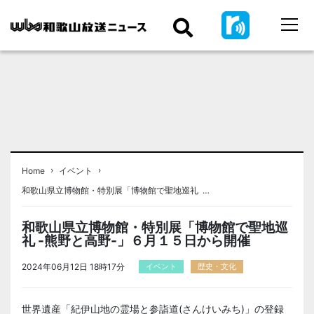
›
›
Home
イベント
和歌山県立博物館・特別展「博物館で聖地巡礼 …
和歌山県立博物館・特別展「博物館で聖地巡
礼 -熊野と高野-」６月１５日から開催
2024年06月12日 18時17分
イベント
歴史・文化
世界遺産「紀伊山地の霊場と
参詣道
(さんけいみち)」の登録