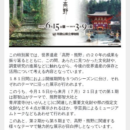
この特別展では、世界遺産「高野・熊野」の２０年の成果を
振り返るとともに、この間、あらたに見つかった文化財や、
調査研究の進展などに触れながら、今後の世界遺産の保存と
活用について考える内容となっています。
１８１日間におよぶ開催期間を５つのシーズンに分け、それ
ぞれのテーマに沿った展示が行われます。
このうち、今月１５日から来月（７月）２１日までの第１期
は那智山がテーマで、熊野那智大社と
青岸渡寺(せいがんとじ)
に関連した重要文化財や県の指定文
化財など６４点が展示されるほか、学芸員によるミュージア
ムトークなどもあわせて行われます。
このあと、第２期から第５期まで、高野・熊野に関連する
様々なテーマで魅力的な展示が目白押しとなっています。