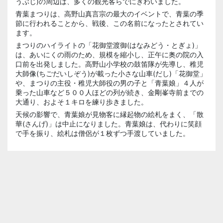
うぶじ)の周辺は、多くの観光客らでにぎわいました。
青葉まつりは、高野山真言宗の最大のイベントで、青葉の季
節に行われることから、戦後、この名前になったとされてい
ます。
まつりのハイライトの「花御堂渡御(はなみどう・とぎょ)」
は、あいにくの雨のため、規模を縮小し、正午に奥の院の入
口前を出発しました。高野山小学校の鼓笛隊が先導し、稚児
大師像(ちごだいしぞう)が載った小さな山車(だし)「花御堂」
や、まつりの主役・稚児大師役の男の子と「青葉娘」４人が
乗った山車など５００人ほどの列が続き、金剛峯寺前までの
大通り、およそ１キロを練り歩きました。
天候の影響で、青葉娘が見物客に縁起物の絵札をまく、「散
華(さんげ)」は中止になりました。青葉娘は、代わりに笑顔
で手を振り、絵札は僧侶が１枚ずつ手渡していました。