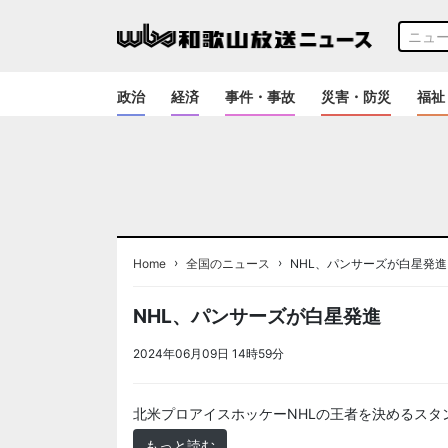
政治
経済
事件・事故
災害・防災
福祉
›
›
Home
全国のニュース
NHL、パンサーズが白星発進
NHL、パンサーズが白星発進
2024年06月09日 14時59分
＜ノアドット取込用＞全国
北米プロアイスホッケーNHLの王者を決めるスタ
もっと読む