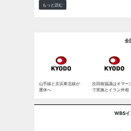
もっと読む
全
山手線と京浜東北線が
次回核協議はオマー
運休へ
で実施とイラン外相
WBS