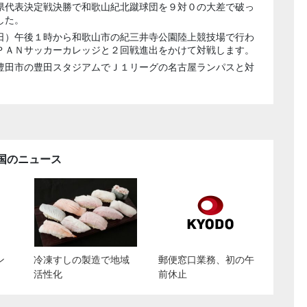
県代表決定戦決勝で和歌山紀北蹴球団を９対０の大差で破っ
した。
日）午後１時から和歌山市の紀三井寺公園陸上競技場で行わ
ＰＡＮサッカーカレッジと２回戦進出をかけて対戦します。
豊田市の豊田スタジアムでＪ１リーグの名古屋ランパスと対
国のニュース
ン
冷凍すしの製造で地域
郵便窓口業務、初の午
活性化
前休止