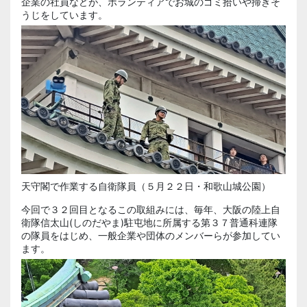
企業の社員などが、ボランティアでお城のゴミ拾いや掃きそ
うじをしています。
天守閣で作業する自衛隊員（５月２２日・和歌山城公園）
今回で３２回目となるこの取組みには、毎年、大阪の陸上自
衛隊
信太山
(しのだやま)駐屯地に所属する第３７普通科連隊
の隊員をはじめ、一般企業や団体のメンバーらが参加してい
ます。