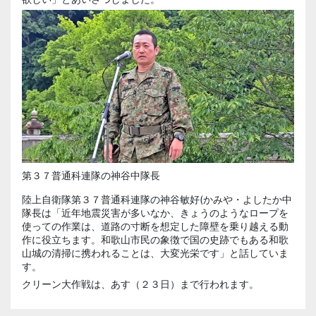
第３７普通科連隊の神谷中隊長
陸上自衛隊第３７普通科連隊の
神谷敏好(かみや・よしたか
中
隊長は「近年地震災害が多いなか、きょうのようなロープを
使っての作業は、道路の寸断を想定した障壁を乗り越える動
作に役立ちます。和歌山市民の象徴で国の史跡でもある和歌
山城の清掃に携われることは、大変光栄です」と話していま
す。
クリーン大作戦は、あす（２３日）まで行われます。