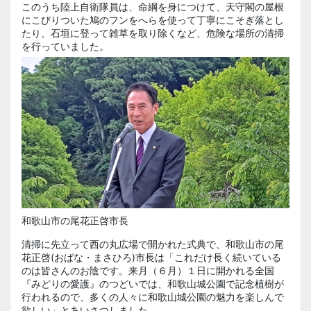
このうち陸上自衛隊員は、命綱を身につけて、天守閣の屋根
にこびりついた鳩のフンをへらを使って丁寧にこそぎ落とし
たり、石垣に登って雑草を取り除くなど、危険な場所の清掃
を行っていました。
和歌山市の尾花正啓市長
清掃に先立って西の丸広場で開かれた式典で、和歌山市の尾
花正啓(おばな・まさひろ)
市長は「これだけ長く続いている
のは皆さんのお陰です。来月（６月）１日に開かれる全国
『みどりの愛護』のつどいでは、和歌山城公園で記念植樹が
行われるので、多くの人々に和歌山城公園の魅力を楽しんで
欲しい」とあいさつしました。