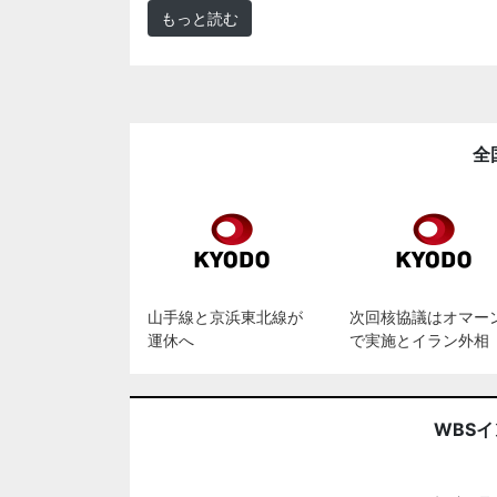
もっと読む
全
山手線と京浜東北線が
次回核協議はオマー
運休へ
で実施とイラン外相
WBS