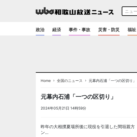
政治
経済
事件・事故
災害・防災
福祉
›
›
Home
全国のニュース
元幕内石浦「一つの区切り」
元幕内石浦「一つの区切り」
2024年05月21日 14時59分
＜ノアドット取込用＞全国
昨年の大相撲夏場所後に現役を引退した間垣親方
ン…