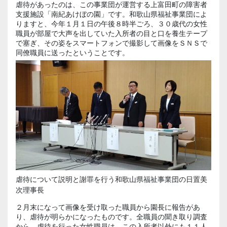
虐待があったのは、この事業団が運営する上富田町の障害者
支援施設「南紀あけぼの園」です。和歌山県福祉事業団によ
りますと、今年１月１日の午後８時半ごろ、３０歳代の女性
職員が部屋で大声を出していた入所者の目と口を養生テープ
で塞ぎ、その姿をスマートフォンで撮影して画像をＳＮＳで
同僚職員に送ったということです。
虐待について説明と謝罪を行う和歌山県福祉事業団の日置美
次理事長
２月末になって画像を受け取った職員から園長に報告があ
り、虐待が明らかになったものです。全職員の聞き取り調査
から、虐待を行った女性職員は、この入所者以外にも１１人