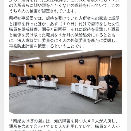
の入所者らに顔や頭をたたくなどの虐待を行っていて、この
うち８人の被害が認定されています。
県福祉事業団では、虐待を受けていた入所者らの家族に説明
と謝罪を行ったほか、あす（１０日）付けで虐待をした女性
職員を懲戒解雇、園長と副園長、それに虐待を目撃した職員
と画像を受け取った職員を１か月の減給処分にするととも
に、法人虐待防止委員会に４人の外部委員を新たに委嘱し、
再発防止計画を策定するということです。
「南紀あけぼの園」は、知的障害を持つ人４０人が入所し、
通所を含めて合わせて５０人が利用していて、職員３４人が