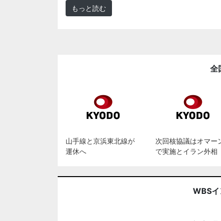
もっと読む
全
山手線と京浜東北線が
次回核協議はオマー
運休へ
で実施とイラン外相
WBS