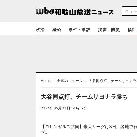
政治
経済
事件・事故
災害・防災
福祉
›
›
Home
全国のニュース
大谷同点打、チームサヨナラ
大谷同点打、チームサヨナラ勝ち
2024年05月04日 14時59分
＜ノアドット取込用＞全国
【ロサンゼルス共同】米大リーグは3日、各地で
ブ…