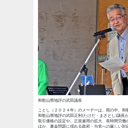
和歌山県地評の武田議長
ことし（２０２４年）のメーデーは、雨の中、和
和歌山県地評の
武田正利
(たけだ・まさとし)議
取引価格の設定や、正規雇用の拡大、長時間労働
ほか、裏金問題に揺れる政府・与党への厳しい対