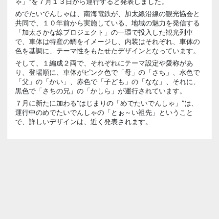
ゃ」”を７月１３日から運行すると発表しました。
めでたいでんしゃは、南海電鉄が、加太線沿線の観光協会と
共同で、１０年前から実施している、地域の魅力を発信する
「加太さかな線プロジェクト」の一環で投入した観光列車
で、車体は特産の鯛をイメージし、内装はそれぞれ、車体の
色を基調に、テーマ性をもたせたデザインとなっています。
そして、１編成２両で、それぞれにテーマ設定や愛称があ
り、登場順に、車体がピンク色で「母」の「さち」、水色で
「父」の「かい」、赤色で「子ども」の「なな」、それに、
黒色で「さちの兄」の「かしら」が運行されています。
７月に新たに加わる“はじまりの「めでたいでんしゃ」”は、
運行中のめでたいでんしゃの「とぉ～い祖先」ということ
で、詳しいデザインは、近く発表されます。