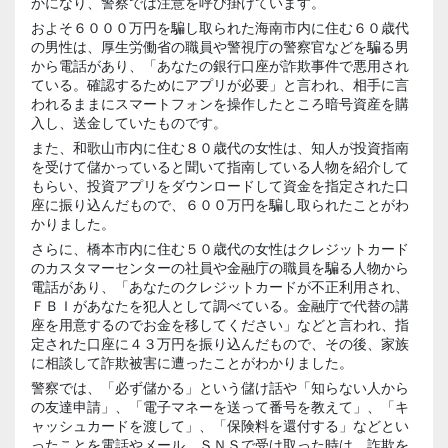
かになり、警察では注意を呼び掛けています。
およそ６０００万円を騙し取られた海南市内に住む６０歳代
の男性は、厚生労働省の職員や警視庁の警察官などを騙る男
から電話があり、「あなたの銀行口座が詐欺事件で悪用され
ている。確認するためにアプリが必要」と言われ、相手に言
われるままにスマートフォンを操作したところ暗号資産を購
入し、送金していたものです。
また、和歌山市内に住む８０歳代の女性は、知人が投資指南
を受けて儲かっていると聞いて指南している人物を紹介して
もらい、投資アプリをダウンロードして資金を指定された口
座に振り込んだもので、６００万円を騙し取られたことがわ
かりました。
さらに、橋本市内に住む５０歳代の女性はクレジットカード
のカスタマーセンターの社員や金融庁の職員を騙る人物から
電話があり、「あなたのクレジットカードが不正利用され、
ＦＢＩがあなたを犯人として調べている。金融庁で代替の講
座を用意するのでお金を移してください」などと言われ、指
定された口座に４３万円を振り込んだもので、その後、家族
に相談して詐欺被害に遭ったことがわかりました。
警察では、「必ず儲かる」という儲け話や「知らない人から
の友達申請」、「電子マネーを送って番号を教えて」、「キ
ャッシュカードを渡して」、「保険料を還付する」などとい
ったことを電話やメール、ＳＮＳで受け取った時は、詐欺を