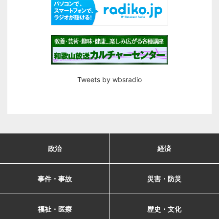
Tweets by wbsradio
政治
経済
事件・事故
災害・防災
福祉・医療
歴史・文化