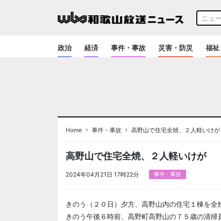
政治
経済
事件・事故
災害・防災
福祉
›
›
Home
事件・事故
高野山で住宅全焼、２人軽いけが
高野山で住宅全焼、２人軽いけが
2024年04月21日 17時22分
事件・事故
きのう（２０日）夕方、高野山内の住宅１棟を全
きのう午後６時前、高野町高野山の７５歳の清掃