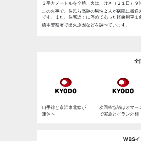
３平方メートルを全焼、火は、けさ（２１日）９
この火事で、住民ら高齢の男性２人が病院に搬送
です。また、住宅近くに停めてあった軽乗用車１
橋本警察署で出火原因などを調べています。
全
山手線と京浜東北線が
次回核協議はオマー
運休へ
で実施とイラン外相
WBS