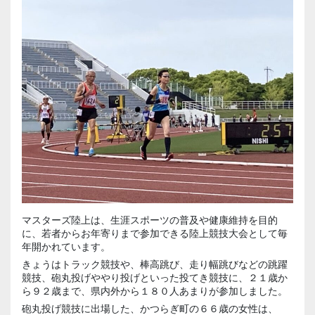
マスターズ陸上は、生涯スポーツの普及や健康維持を目的
に、若者からお年寄りまで参加できる陸上競技大会として毎
年開かれています。
きょうはトラック競技や、棒高跳び、走り幅跳びなどの跳躍
競技、砲丸投げややり投げといった投てき競技に、２１歳か
ら９２歳まで、県内外から１８０人あまりが参加しました。
砲丸投げ競技に出場した、かつらぎ町の６６歳の女性は、