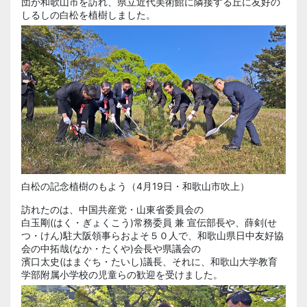
団が和歌山市を訪れ、県立近代美術館に隣接する丘に友好の
しるしの
白松
を植樹しました。
白松の記念植樹のもよう（4月19日・和歌山市吹上）
訪れたのは、中国共産党・山東省委員会の
白玉剛(はく・ぎょくこう)
常務委員 兼 宣伝部長や、
薛剣
(せ
つ・けん)駐大阪領事らおよそ５０人で、和歌山県日中友好協
会の
中拓哉
(なか・たくや)会長や県議会の
濱口太史(はまぐち・たいし)
議長、それに、和歌山大学教育
学部附属小学校の児童らの歓迎を受けました。