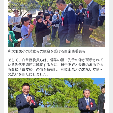
和大附属小の児童らの歓迎を受ける白常務委員ら
そして、
白
常務委員らは、儒学の祖・孔子の像が展示されて
いる近代美術館に隣接する丘に、日中友好と長寿の象徴であ
る白松「
白皮松
」の苗を植樹し、和歌山県との末永い友情へ
の思いを新たにしました。