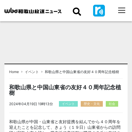
›
›
Home
イベント
和歌山県と中国山東省の友好４０周年記念植樹
和歌山県と中国山東省の友好４０周年記念植
樹
2024年04月19日 19時13分
イベント
歴史・文化
社会
和歌山県が中国・
山東省
と友好提携を結んでから４０周年を
迎えたことを記念して、きょう（１９日）山東省からの訪問