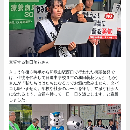
宣誓する和田萌花さん
きょう午後３時半から和歌山駅西口で行われた街頭啓発で
は、生徒を代表して日進中学校３年の
和田萌花
(わだ・もか)
さんが「私たちははたちになるまでお酒は飲みません。タバ
コも吸いません。学校や社会のルールを守り、立派な社会人
になれるよう、自覚を持って一日一日を過ごします」と宣誓
しました。