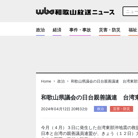
政治
経済
事件・事故
災害・防災
福祉
›
›
Home
政治
和歌山県議会の日台親善議連 台湾東部
和歌山県議会の日台親善議連 台湾
2024年04月12日 20時32分
政治
災害・防災
今月（４月）３日に発生した台湾東部沖地震の救
日本と台湾の親善議員連盟が、きょう（１２日）