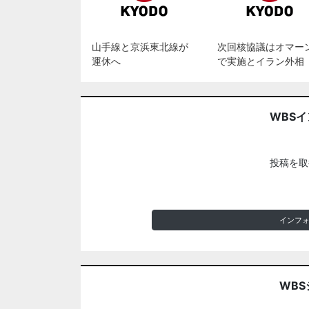
山手線と京浜東北線が
次回核協議はオマー
運休へ
で実施とイラン外相
WBS
投稿を取
インフ
WBS