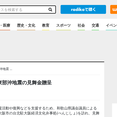
・医療
歴史・文化
教育
スポーツ
社会
交通
イベン
沖地震 …
東部沖地震の見舞金贈呈
援活動や復興などを支援するため、和歌山県議会議員による
大阪市の
台北
駐大阪経済文化
弁事処
(べんじしょ)を訪れ、見舞