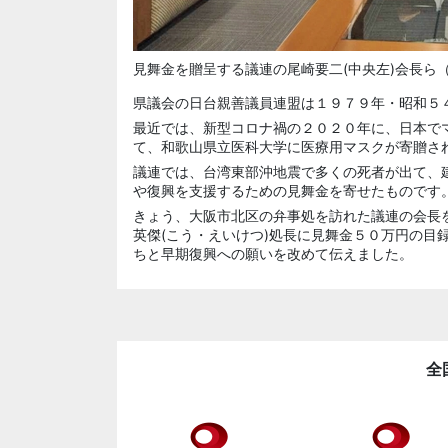
見舞金を贈呈する議連の尾崎要二(中央左)会長ら
県議会の
日台
親善議員連盟は１９７９年・昭和５
最近では、新型コロナ禍の２０２０年に、日本で
て、和歌山県立医科大学に医療用マスクが寄贈さ
議連では、台湾東部沖地震で多くの死者が出て、
や復興を支援するための見舞金を寄せたものです
きょう、大阪市北区の弁事処を訪れた議連の会長を
英傑(こう・えいけつ)処長に見舞金５０万円の目
ちと早期復興への願いを改めて伝えました。
全