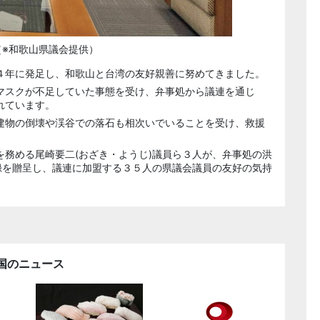
（※和歌山県議会提供）
４年に発足し、和歌山と台湾の友好親善に努めてきました。
マスクが不足していた事態を受け、弁事処から議連を通じ
れています。
建物の倒壊や渓谷での落石も相次いでいることを受け、救援
。
務める尾崎要二(おざき・ようじ)
議員ら３人が、弁事処の洪
録を贈呈し、議連に加盟する３５人の県議会議員の友好の気持
国のニュース