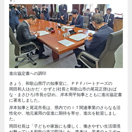
進出協定書への調印
きょう、和歌山県庁の知事室に、ＰＰＦパートナーズの
岡田和人
(おかだ・かずと)社長と和歌山市の
尾花正啓
(おば
な・まさひろ)市長が訪れ、岸本周平知事とともに進出協定書
に署名しました。
岸本知事と尾花市長は、県内でのＩＴ関連事業のさらなる活
性化や、地元雇用の促進に期待を寄せ、進出を歓迎しまし
た。
岡田社長は「子どもや家族にも優しく、働きやすい生活環境
が整っている和歌山市で即決した。将来は、若者のｅスポー