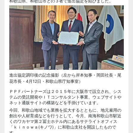
和歌山県、和歌山市との３者で進出協定を結びました。
進出協定調印後の記念撮影（左から岸本知事・岡田社長・尾
花市長・4月12日・和歌山県庁知事室）
ＰＰＦパートナーズは２０１５年に大阪市で設立され、シス
テムの受託開発やＩＴコンサルタント事業、ウェブサイトや
ネット通販サイトの構築などを手掛けています。
今回、和歌山地域でも業務を拡大するとともに、地元雇用の
創出や人材育成などを行うとして、今月、南海和歌山市駅近
くのワカヤマ第２冨士ホテル内にあるサテライトオフィス
「
ｋｉｎｏｗａ
(キノワ)」に和歌山支社を開設したもので
す。