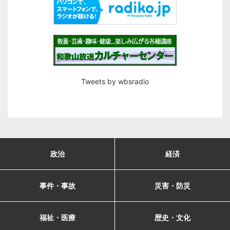
Tweets by wbsradio
政治
経済
事件・事故
災害・防災
福祉・医療
歴史・文化