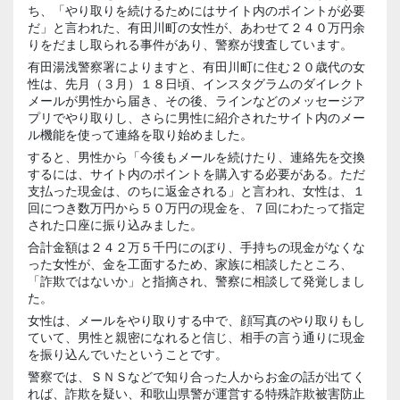
ち、「やり取りを続けるためにはサイト内のポイントが必要
だ」と言われた、有田川町の女性が、あわせて２４０万円余
りをだまし取られる事件があり、警察が捜査しています。
有田湯浅警察署によりますと、有田川町に住む２０歳代の女
性は、先月（３月）１８日頃、インスタグラムのダイレクト
メールが男性から届き、その後、ラインなどのメッセージア
プリでやり取りし、さらに男性に紹介されたサイト内のメー
ル機能を使って連絡を取り始めました。
すると、男性から「今後もメールを続けたり、連絡先を交換
するには、サイト内のポイントを購入する必要がある。ただ
支払った現金は、のちに返金される」と言われ、女性は、１
回につき数万円から５０万円の現金を、７回にわたって指定
された口座に振り込みました。
合計金額は２４２万５千円にのぼり、手持ちの現金がなくな
った女性が、金を工面するため、家族に相談したところ、
「詐欺ではないか」と指摘され、警察に相談して発覚しまし
た。
女性は、メールをやり取りする中で、顔写真のやり取りもし
ていて、男性と親密になれると信じ、相手の言う通りに現金
を振り込んでいたということです。
警察では、ＳＮＳなどで知り合った人からお金の話が出てく
れば、詐欺を疑い、和歌山県警が運営する特殊詐欺被害防止