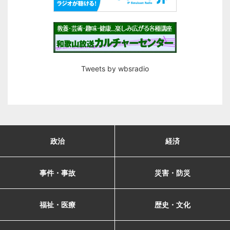
Tweets by wbsradio
政治
経済
事件・事故
災害・防災
福祉・医療
歴史・文化