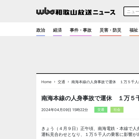
政治
経済
事件・事故
災害・防災
福祉
›
›
Home
交通
南海本線の人身事故で運休 １万５千人
南海本線の人身事故で運休 １万５
2024年04月09日 15時22分
交通
社会
きょう（４月９日）正午頃、南海電鉄・本線で人
運転見合わせとなり、１万５千人の乗客に影響が