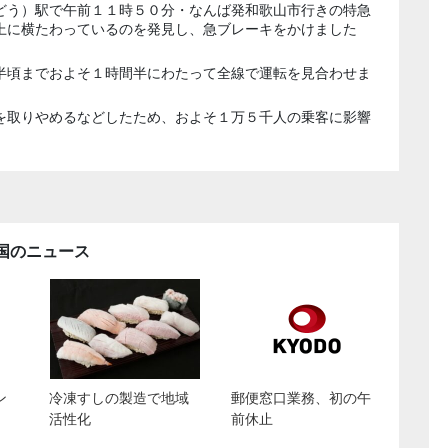
どう）駅で午前１１時５０分・なんば発和歌山市行きの特急
上に横たわっているのを発見し、急ブレーキをかけました
半頃までおよそ１時間半にわたって全線で運転を見合わせま
を取りやめるなどしたため、およそ１万５千人の乗客に影響
国のニュース
ン
冷凍すしの製造で地域
郵便窓口業務、初の午
活性化
前休止