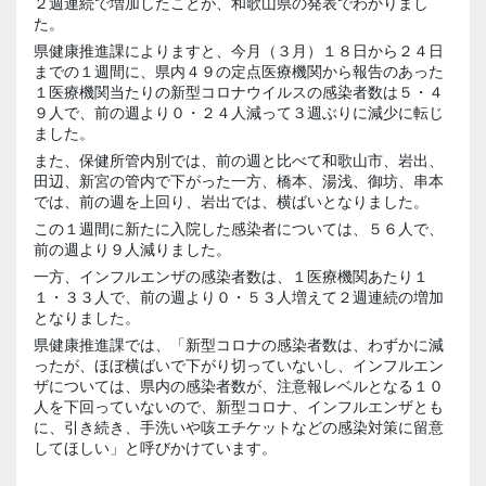
２週連続で増加したことが、和歌山県の発表でわかりまし
た。
県健康推進課によりますと、今月（３月）１８日から２４日
までの１週間に、県内４９の定点医療機関から報告のあった
１医療機関当たりの新型コロナウイルスの感染者数は５・４
９人で、前の週より０・２４人減って３週ぶりに減少に転じ
ました。
また、保健所管内別では、前の週と比べて和歌山市、岩出、
田辺、新宮の管内で下がった一方、橋本、湯浅、御坊、串本
では、前の週を上回り、岩出では、横ばいとなりました。
この１週間に新たに入院した感染者については、５６人で、
前の週より９人減りました。
一方、インフルエンザの感染者数は、１医療機関あたり１
１・３３人で、前の週より０・５３人増えて２週連続の増加
となりました。
県健康推進課では、「新型コロナの感染者数は、わずかに減
ったが、ほぼ横ばいで下がり切っていないし、インフルエン
ザについては、県内の感染者数が、注意報レベルとなる１０
人を下回っていないので、新型コロナ、インフルエンザとも
に、引き続き、手洗いや咳エチケットなどの感染対策に留意
してほしい」と呼びかけています。