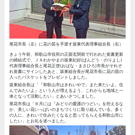
尾花市長（左）に花の苗を手渡す坂東代表理事組合長（右）
きょう午前、和歌山市役所の正面玄関前で行われた覚書更新
の締結式で、ＪＡわかやまの
坂東紀好
(ばんどう・のりよし)
代表理事組合長と
尾花正啓(おばな・まさひろ)
市長がそれぞ
れ覚書にサインしたあと、坂東組合長が尾花市長に花の苗の
入ったバスケットをプレゼントしました。
坂東組合長は「『和歌山市はきれいやで。また来たいよ。住
んでみたいよ』という人が増えるよう、これからも地域と一
体となって活動したい」とあいさつしました。
尾花市長は「６月には『みどりの愛護のつどい』を控えるな
か、美しい花いっぱいのまちづくりに取り組んでいる。多く
の人に、きれいで住みたくなると思ってもらえる和歌山市に
したい」とお礼を述べました。