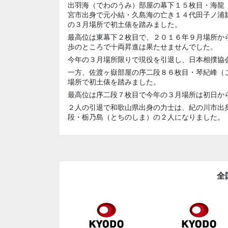
出羽海（でわのうみ）部屋の幕下１５枚目・海龍
宮市出身で元小結・久島海の亡き１４代田子ノ浦
の３月場所で初土俵を踏みました。
最高位は東幕下２枚目で、２０１６年９月場所か
歩のところで十両昇進は果たせませんでした。
今年の３月場所限りで現役を引退し、日本相撲協
一方、佐渡ヶ嶽部屋の序二段８６枚目・琴紀峰（
場所で初土俵を踏みました。
最高位は序二段７枚目で今年の３月場所は初日か
２人の引退で和歌山県出身の力士は、紀の川市出
段・栃乃島（とちのしま）の２人になりました。
全