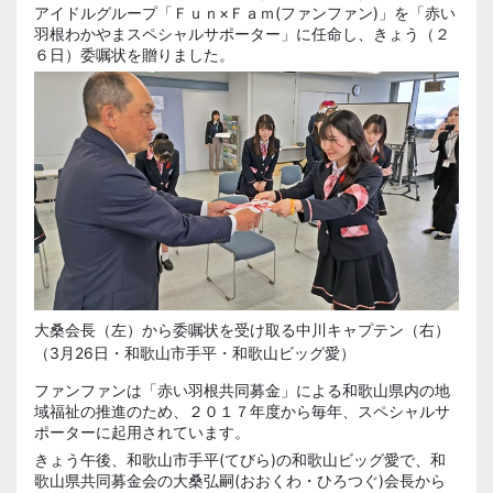
アイドルグループ「
Ｆｕｎ
×
Ｆａｍ
(ファンファン)」を「赤い
羽根わかやまスペシャルサポーター」に任命し、きょう（２
６日）委嘱状を贈りました。
大桑会長（左）から委嘱状を受け取る中川キャプテン（右）
（3月26日・和歌山市手平・和歌山ビッグ愛）
ファンファンは「赤い羽根共同募金」による和歌山県内の地
域福祉の推進のため、２０１７年度から毎年、スペシャルサ
ポーターに起用されています。
きょう午後、和歌山市
手平(てびら)
の和歌山ビッグ愛で、和
歌山県共同募金会の
大桑弘嗣(おおくわ・ひろつぐ)
会長から