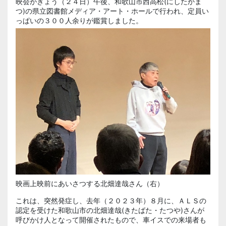
映会がきょう（２４日）午後、和歌山市西高松(にしたかま
つ)の県立図書館メディア・アート・ホールで行われ、定員い
っぱいの３００人余りが鑑賞しました。
映画上映前にあいさつする北畑達哉さん（右）
これは、突然発症し、去年（２０２３年）８月に、ＡＬＳの
認定を受けた和歌山市の北畑達哉(きたばた・たつや)さんが
呼びかけ人となって開催されたもので、車イスでの来場者も