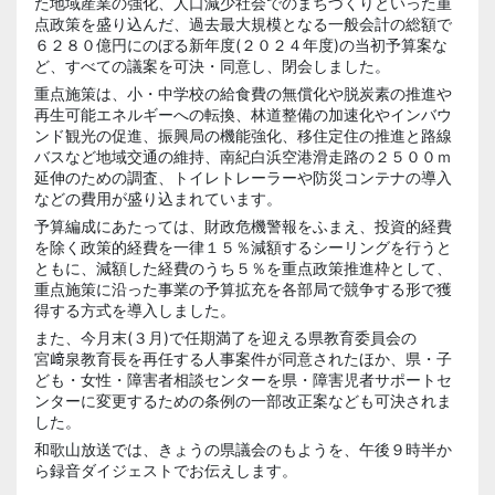
た地域産業の強化、人口減少社会でのまちづくりといった重
点政策を盛り込んだ、過去最大規模となる一般会計の総額で
６２８０億円にのぼる新年度(２０２４年度)の当初予算案な
ど、すべての議案を可決・同意し、閉会しました。
重点施策は、小・中学校の給食費の無償化や脱炭素の推進や
再生可能エネルギーへの転換、林道整備の加速化やインバウ
ンド観光の促進、振興局の機能強化、移住定住の推進と路線
バスなど地域交通の維持、南紀白浜空港滑走路の２５００ｍ
延伸のための調査、トイレトレーラーや防災コンテナの導入
などの費用が盛り込まれています。
予算編成にあたっては、財政危機警報をふまえ、投資的経費
を除く政策的経費を一律１５％減額するシーリングを行うと
ともに、減額した経費のうち５％を重点政策推進枠として、
重点施策に沿った事業の予算拡充を各部局で競争する形で獲
得する方式を導入しました。
また、今月末(３月)で任期満了を迎える県教育委員会の
宮﨑泉
教育長を再任する人事案件が同意されたほか、県・子
ども・女性・障害者相談センターを県・障害児者サポートセ
ンターに変更するための条例の一部改正案なども可決されま
した。
和歌山放送では、きょうの県議会のもようを、午後９時半か
ら録音ダイジェストでお伝えします。