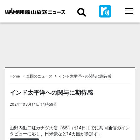
›
›
Home
全国のニュース
インド太平洋への関与に期待感
インド太平洋への関与に期待感
2024年03月14日 14時59分
＜ノアドット取込用＞全国のニュー
ス
山野内勘二駐カナダ大使（65）は14日までに共同通信のイン
タビューに応じ、日米豪など14カ国が参加す…