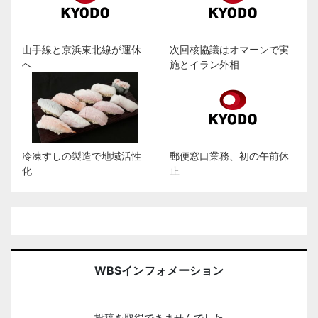
山手線と京浜東北線が運休
次回核協議はオマーンで実
へ
施とイラン外相
冷凍すしの製造で地域活性
郵便窓口業務、初の午前休
化
止
WBSインフォメーション
投稿を取得できませんでした