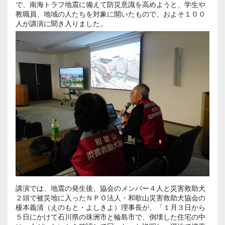
で、南海トラフ地震に備えて防災意識を高めようと、学生や
教職員、地域の人たちを対象に開いたもので、およそ１００
人が講演に聞き入りました。
講演では、地震の発生後、協会のメンバー４人と災害救助犬
２頭で被災地に入ったＮＰＯ法人・和歌山災害救助犬協会の
榎本義清（えのもと・よしきよ）理事長が、「１月３日から
５日にかけて石川県の珠洲市と輪島市で、倒壊した住宅の中