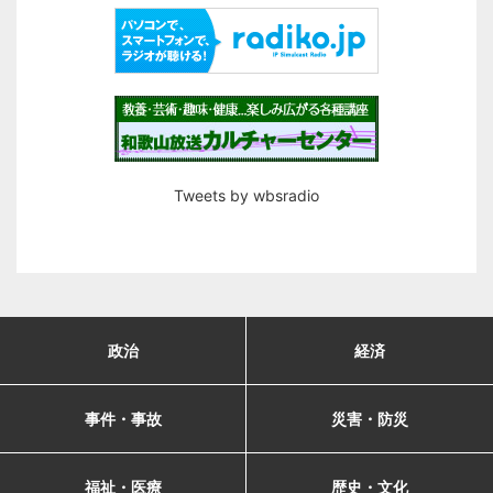
Tweets by wbsradio
政治
経済
事件・事故
災害・防災
福祉・医療
歴史・文化