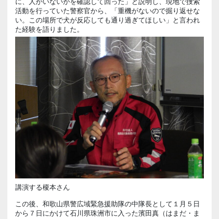
に、人がいないかを確認して回った」と説明し、現地で捜索
活動を行っていた警察官から、「重機がないので掘り返せな
い。この場所で犬が反応しても通り過ぎてほしい」と言われ
た経験を語りました。
講演する榎本さん
この後、和歌山県警広域緊急援助隊の中隊長として１月５日
から７日にかけて石川県珠洲市に入った濱田真（はまだ・ま