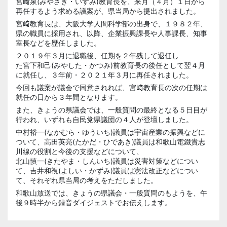
宮﨑泉
(みやざき・いずみ)教育長を、来月（４月）１日から
再任するよう求める議案が、県当局から提出されました。
宮﨑教育長は、大阪大学人間科学部の出身で、１９８２年、
県の職員に採用され、以降、企業振興課長や人事課長、知事
室長などを歴任しました。
２０１９年３月に退職後、任期を２年残して退任し
た宮下和己(みやした・かつみ)
前教育長の後任として翌４月
に就任し、３年前・２０２１年３月に再任されました。
今回も議案が議会で同意されれば、宮﨑教育長の次の任期は
就任の日から３年間となります。
また、きょうの県議会では、一般質問の最終となる５日目が
行われ、いずれも自民党県議団の４人が登壇しました。
中村裕一(なかむら・ゆういち)
議員は宇宙産業の振興などに
ついて、
高田英亮
(たかだ・ひであき)議員は和歌山電鐵貴志
川線の役割と今後の支援などについて、
北山慎一(きたやま・しんいち)
議員は災害対策などについ
て、
吉井和視
(よしい・かずみ)議員は憲法改正などについ
て、それぞれ県当局の考えをただしました。
和歌山放送では、きょうの県議会・一般質問のもようを、午
後９時半から録音ダイジェストでお伝えします。