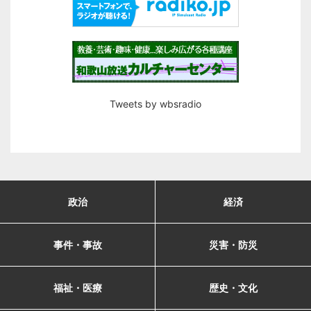
Tweets by wbsradio
政治
経済
事件・事故
災害・防災
福祉・医療
歴史・文化