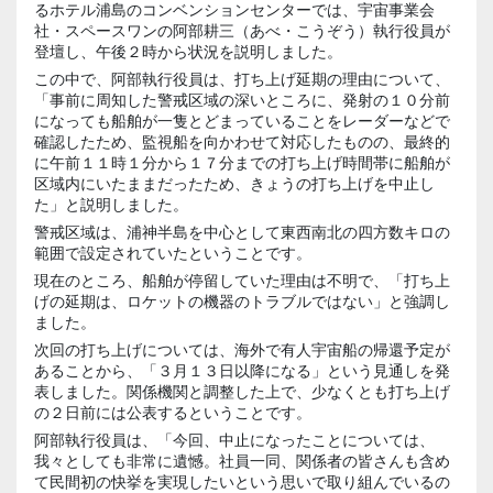
るホテル浦島のコンベンションセンターでは、宇宙事業会
社・スペースワンの阿部耕三（あべ・こうぞう）執行役員が
登壇し、午後２時から状況を説明しました。
この中で、阿部執行役員は、打ち上げ延期の理由について、
「事前に周知した警戒区域の深いところに、発射の１０分前
になっても船舶が一隻とどまっていることをレーダーなどで
確認したため、監視船を向かわせて対応したものの、最終的
に午前１１時１分から１７分までの打ち上げ時間帯に船舶が
区域内にいたままだったため、きょうの打ち上げを中止し
た」と説明しました。
警戒区域は、浦神半島を中心として東西南北の四方数キロの
範囲で設定されていたということです。
現在のところ、船舶が停留していた理由は不明で、「打ち上
げの延期は、ロケットの機器のトラブルではない」と強調し
ました。
次回の打ち上げについては、海外で有人宇宙船の帰還予定が
あることから、「３月１３日以降になる」という見通しを発
表しました。関係機関と調整した上で、少なくとも打ち上げ
の２日前には公表するということです。
阿部執行役員は、「今回、中止になったことについては、
我々としても非常に遺憾。社員一同、関係者の皆さんも含め
て民間初の快挙を実現したいという思いで取り組んでいるの