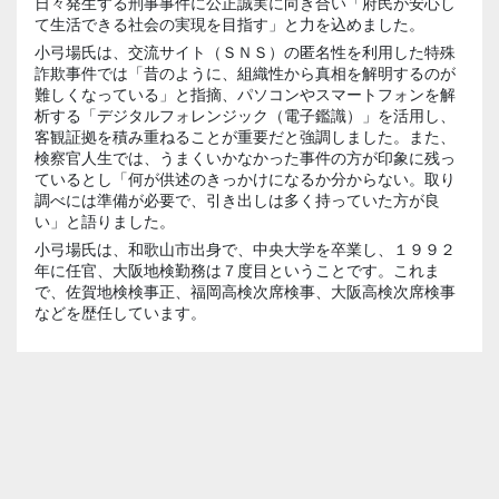
日々発生する刑事事件に公正誠実に向き合い「府民が安心し
て生活できる社会の実現を目指す」と力を込めました。
小弓場氏は、交流サイト（ＳＮＳ）の匿名性を利用した特殊
詐欺事件では「昔のように、組織性から真相を解明するのが
難しくなっている」と指摘、パソコンやスマートフォンを解
析する「デジタルフォレンジック（電子鑑識）」を活用し、
客観証拠を積み重ねることが重要だと強調しました。また、
検察官人生では、うまくいかなかった事件の方が印象に残っ
ているとし「何が供述のきっかけになるか分からない。取り
調べには準備が必要で、引き出しは多く持っていた方が良
い」と語りました。
小弓場氏は、和歌山市出身で、中央大学を卒業し、１９９２
年に任官、大阪地検勤務は７度目ということです。これま
で、佐賀地検検事正、福岡高検次席検事、大阪高検次席検事
などを歴任しています。