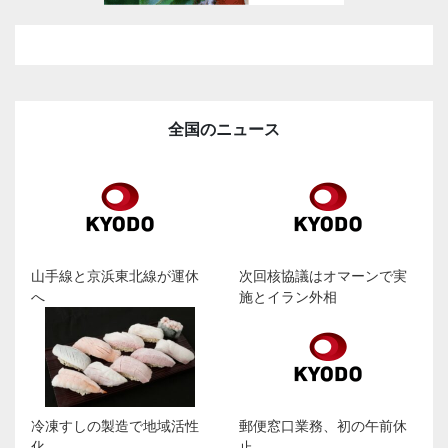
全国のニュース
山手線と京浜東北線が運休
次回核協議はオマーンで実
へ
施とイラン外相
冷凍すしの製造で地域活性
郵便窓口業務、初の午前休
化
止