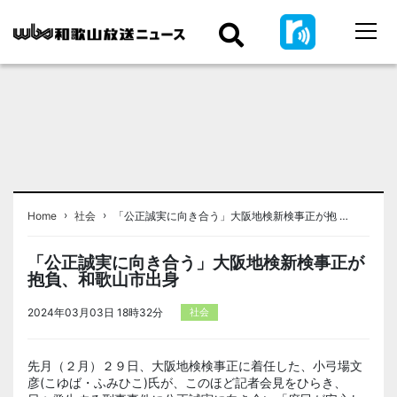
›
›
Home
社会
「公正誠実に向き合う」大阪地検新検事正が抱 …
「公正誠実に向き合う」大阪地検新検事正が
抱負、和歌山市出身
2024年03月03日 18時32分
社会
先月（２月）２９日、大阪地検検事正に着任した、小弓場文
彦(こゆば・ふみひこ)氏が、このほど記者会見をひらき、