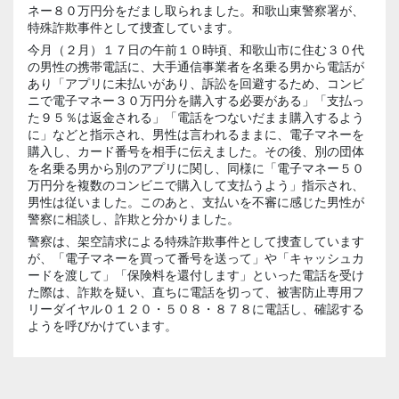
ネー８０万円分をだまし取られました。和歌山東警察署が、
特殊詐欺事件として捜査しています。
今月（２月）１７日の午前１０時頃、和歌山市に住む３０代
の男性の携帯電話に、大手通信事業者を名乗る男から電話が
あり「アプリに未払いがあり、訴訟を回避するため、コンビ
ニで電子マネー３０万円分を購入する必要がある」「支払っ
た９５％は返金される」「電話をつないだまま購入するよう
に」などと指示され、男性は言われるままに、電子マネーを
購入し、カード番号を相手に伝えました。その後、別の団体
を名乗る男から別のアプリに関し、同様に「電子マネー５０
万円分を複数のコンビニで購入して支払うよう」指示され、
男性は従いました。このあと、支払いを不審に感じた男性が
警察に相談し、詐欺と分かりました。
警察は、架空請求による特殊詐欺事件として捜査しています
が、「電子マネーを買って番号を送って」や「キャッシュカ
ードを渡して」「保険料を還付します」といった電話を受け
た際は、詐欺を疑い、直ちに電話を切って、被害防止専用フ
リーダイヤル０１２０・５０８・８７８に電話し、確認する
ようを呼びかけています。