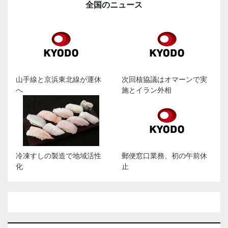
全国のニュース
山手線と京浜東北線が運休
次回核協議はオマーンで実
へ
施とイラン外相
冷凍すしの製造で地域活性
郵便窓口業務、初の午前休
化
止