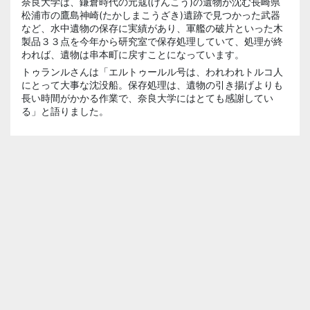
奈良大学は、鎌倉時代の元寇(げんこう)の遺物が沈む長崎県
松浦市の鷹島神崎(たかしまこうざき)遺跡で見つかった武器
など、水中遺物の保存に実績があり、軍艦の破片といった木
製品３３点を今年から研究室で保存処理していて、処理が終
われば、遺物は串本町に戻すことになっています。
トゥランルさんは「エルトゥールル号は、われわれトルコ人
にとって大事な沈没船。保存処理は、遺物の引き揚げよりも
長い時間がかかる作業で、奈良大学にはとても感謝してい
る」と語りました。