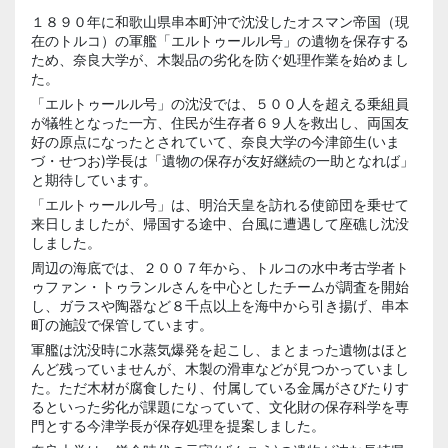
１８９０年に和歌山県串本町沖で沈没したオスマン帝国（現
在のトルコ）の軍艦「エルトゥールル号」の遺物を保存する
ため、奈良大学が、木製品の劣化を防ぐ処理作業を始めまし
た。
「エルトゥールル号」の沈没では、５００人を超える乗組員
が犠牲となった一方、住民が生存者６９人を救出し、両国友
好の原点になったとされていて、奈良大学の今津節生(いま
づ・せつお)学長は「遺物の保存が友好継続の一助となれば」
と期待しています。
「エルトゥールル号」は、明治天皇を訪れる使節団を乗せて
来日しましたが、帰国する途中、台風に遭遇して座礁し沈没
しました。
周辺の海底では、２００７年から、トルコの水中考古学者ト
ゥファン・トゥランルさんを中心としたチームが調査を開始
し、ガラスや陶器など８千点以上を海中から引き揚げ、串本
町の施設で保管しています。
軍艦は沈没時に水蒸気爆発を起こし、まとまった遺物はほと
んど残っていませんが、木製の滑車などが見つかっていまし
た。ただ木材が腐食したり、付属している金属がさびたりす
るといった劣化が課題になっていて、文化財の保存科学を専
門とする今津学長が保存処理を提案しました。