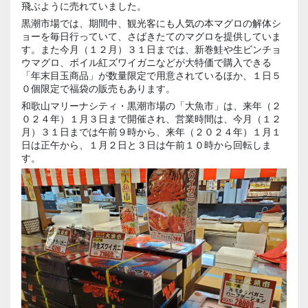
飛ぶように売れていました。
黒潮市場では、期間中、観光客にも人気の本マグロの解体シ
ョーを毎日行っていて、さばきたてのマグロを提供していま
す。また今月（１２月）３１日までは、新巻鮭や生ビンチョ
ウマグロ、ボイル紅ズワイガニなどが大特価で購入できる
「年末目玉商品」が数量限定で用意されているほか、１日５
０個限定で福袋の販売もあります。
和歌山マリーナシティ・黒潮市場の「大魚市」は、来年（２
０２４年）１月３日まで開催され、営業時間は、今月（１２
月）３１日までは午前９時から、来年（２０２４年）１月１
日は正午から、１月２日と３日は午前１０時から回転しま
す。