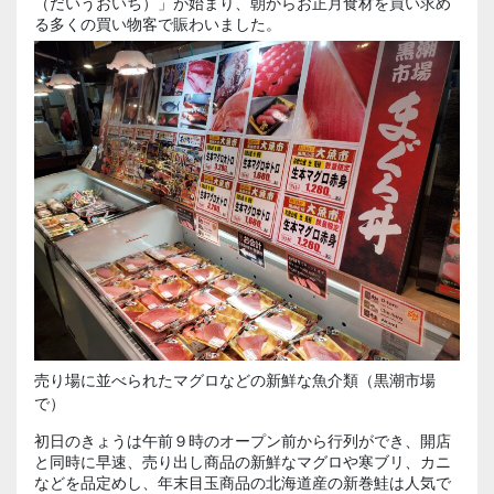
（だいうおいち）」が始まり、朝からお正月食材を買い求め
る多くの買い物客で賑わいました。
売り場に並べられたマグロなどの新鮮な魚介類（黒潮市場
で）
初日のきょうは午前９時のオープン前から行列ができ、開店
と同時に早速、売り出し商品の新鮮なマグロや寒ブリ、カニ
などを品定めし、年末目玉商品の北海道産の新巻鮭は人気で