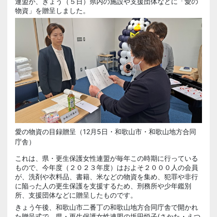
連盟が、きょう（５日）県内の施設や支援団体などに「愛の
物資」を贈呈しました。
愛の物資の目録贈呈（12月5日・和歌山市・和歌山地方合同
庁舎）
これは、県・更生保護女性連盟が毎年この時期に行っている
もので、今年度（２０２３年度）はおよそ２０００人の会員
が、洗剤や衣料品、書籍、米などの物資を集め、犯罪や非行
に陥った人の更生保護を支援するため、刑務所や少年鑑別
所、支援団体などに贈呈したものです。
きょう午後、和歌山市二番丁の和歌山地方合同庁舎で開かれ
た贈呈式で、県・更生保護女性連盟の
坂田悦子
(さかた・えつ