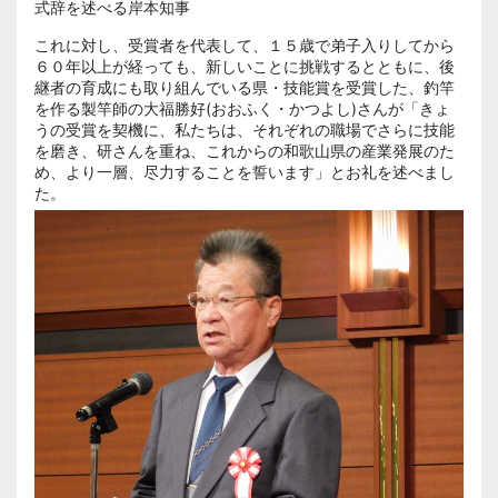
式辞を述べる岸本知事
これに対し、受賞者を代表して、１５歳で弟子入りしてから
６０年以上が経っても、新しいことに挑戦するとともに、後
継者の育成にも取り組んでいる県・技能賞を受賞した、釣竿
を作る製竿師の大福勝好(おおふく・かつよし)さんが「きょ
うの受賞を契機に、私たちは、それぞれの職場でさらに技能
を磨き、研さんを重ね、これからの和歌山県の産業発展のた
め、より一層、尽力することを誓います」とお礼を述べまし
た。