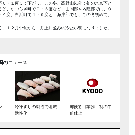
下０・１度まで下がり、この冬、高野山以外で初の氷点下と
うど、かつらぎ町で０・５度など、山間部や内陸部では、０
・４度、白浜町で４・６度と、海岸部でも、この冬初めて、
く、１２月中旬から１月上旬並みの冷たい朝になりました。
国のニュース
ン
冷凍すしの製造で地域
郵便窓口業務、初の午
活性化
前休止