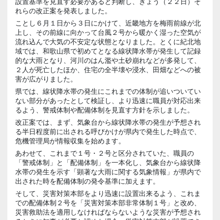
設置基準を見直す必要があると判断し、きょう（２２日）そ
れらの改正案を発表しました。
ことし６月１日から３日にかけて、近畿地方を梅雨前線が北
上し、その前線に向かって台風２号から暖かく湿った空気が
流れ込んで大気の不安定な状態となりました。とくに紀北地
域では、和歌山県で初めてとなる線状降水帯が発生して記録
的な大雨となり、河川のはん濫や土砂崩れなどが多発して、
２人が死亡したほか、住宅の全半壊や浸水、田畑などへの被
害が広がりました。
県では、線状降水帯の発生にこれまでの体制が追いついてい
ない部分があったとして検証し、より迅速に職員が対応出来
るよう、警戒体制や配備体制を見直す方針を示しました。
改正案では、まず、気象台から線状降水帯の発生が予想され
る半日程度前に出される呼びかけが県内で発生した時点で、
危機管理局が情報収集を始めます。
あわせて、これまで１号・２号と区分されていた、職員の
「警戒体制」と「配備体制」を一本化し、気象台から線状降
水帯の発生を示す「顕著な大雨に関する気象情報」が県内で
出された時を配備体制の発令基準に加えます。
そして、災害対策本部をより迅速に設置出来るよう、これま
での配備体制２号を「災害対策本部非常体制１号」と改め、
災害救助法を適用しなければならないような災害が予想され