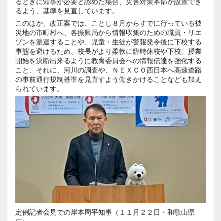
るときに知事が必要と認めた場合、災害対策本部が設置でき
るよう、基準を見直しています。
このほか、改正案では、ことし８月からすでに行っている被
災地の市町村へ、各振興局から情報収集のための職員・リエ
ゾンを派遣することや、児童・生徒が警報発令後に下校する
事態を避けるため、校長がより柔軟に臨時休校や下校、授業
開始を決断出来るように教育委員会への情報伝達を強化する
こと、それに、河川の調査や、ＮＥＸＣＯ西日本へ高速道路
の事前通行規制基準を見直すよう働きかけることなども加え
られています。
定例記者会見での岸本周平知事（１１月２２日・和歌山県