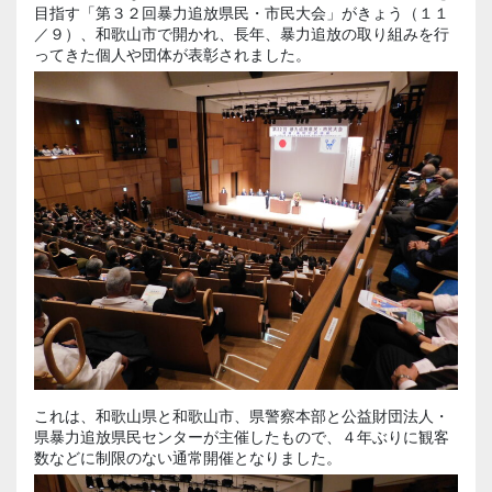
目指す「第３２回暴力追放県民・市民大会」がきょう（１１
／９）、和歌山市で開かれ、長年、暴力追放の取り組みを行
ってきた個人や団体が表彰されました。
これは、和歌山県と和歌山市、県警察本部と公益財団法人・
県暴力追放県民センターが主催したもので、４年ぶりに観客
数などに制限のない通常開催となりました。