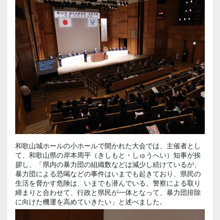
和歌山城ホールの小ホールで開かれた大会では、主催者とし
て、和歌山県の岸本周平（きしもと・しゅうへい）知事が挨
拶し、「県内の暴力団の組織数などは減少し続けているが、
暴力団による恐喝などの事件はいまでも起きており、県民の
生活を脅かす危険は、いまでも潜んでいる。警察による取り
締まりと合わせて、行政と県民が一体となって、暴力団排除
に向けた機運を高めていきたい」と述べました。