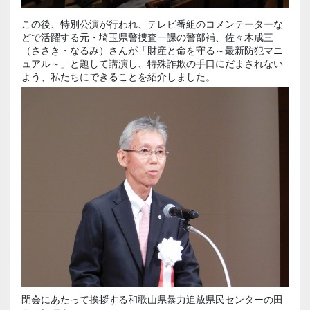
この後、特別公演が行われ、テレビ番組のコメンテーターな
どで活躍する元・埼玉県警捜査一課の警部補、佐々木成三
（ささき・なるみ）さんが「財産と命を守る～最新防犯マニ
ュアル～」と題して講演し、特殊詐欺の手口にだまされない
よう、私たちにできることを紹介しました。
閉会にあたって挨拶する和歌山県暴力追放県民センターの田