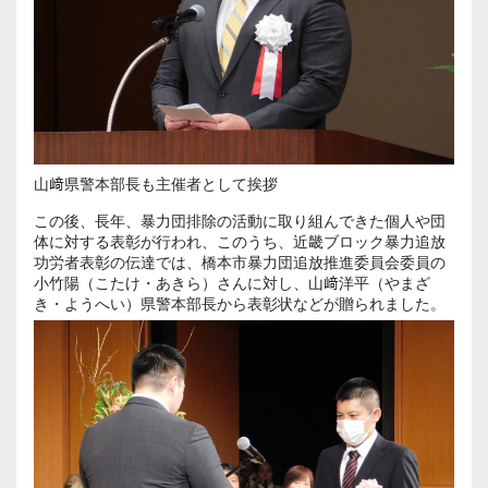
山﨑県警本部長も主催者として挨拶
この後、長年、暴力団排除の活動に取り組んできた個人や団
体に対する表彰が行われ、このうち、近畿ブロック暴力追放
功労者表彰の伝達では、橋本市暴力団追放推進委員会委員の
小竹陽（こたけ・あきら）さんに対し、山﨑洋平（やまざ
き・ようへい）県警本部長から表彰状などが贈られました。