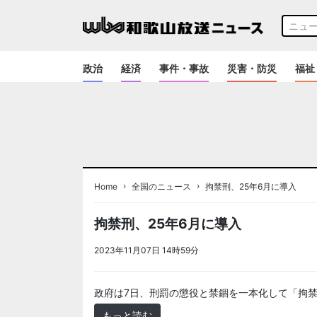
政治
経済
事件・事故
災害・防災
福祉
›
›
Home
全国のニュース
拘禁刑、25年6月に導入
拘禁刑、25年6月に導入
2023年11月07日 14時59分
＜ノアドット取込用＞全国
政府は7日、刑罰の懲役と禁錮を一本化して「拘禁
もっと読む