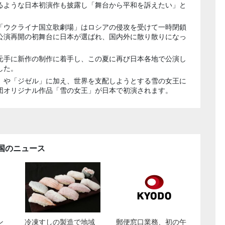
るような日本初演作も披露し「舞台から平和を訴えたい」と
「ウクライナ国立歌劇場」はロシアの侵攻を受けて一時閉鎖
公演再開の初舞台に日本が選ばれ、国内外に散り散りになっ
。
元手に新作の制作に着手し、この夏に再び日本各地で公演し
した。
」や「ジゼル」に加え、世界を支配しようとする雪の女王に
団オリジナル作品「雪の女王」が日本で初演されます。
国のニュース
ン
冷凍すしの製造で地域
郵便窓口業務、初の午