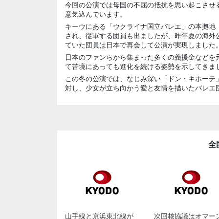
今回の公演では母国の不屈の抵抗を思い起こさせ
意気込んでいます。
キーウにある「ウクライナ国立バレエ」の本拠地
され、従軍する団員も出ましたが、昨年夏の海外
ていた団員は日本で再会して公演が実現しました
日本のファンらから集まった多くの義援金などを
て苦境にあっても進化を続ける姿勢を示してきま
この冬の公演では、なじみ深い「ドン・キホーテ
対し、少女が立ち向かう愛と友情を描いたバレエ
全
山手線と京浜東北線が
次回核協議はオマー