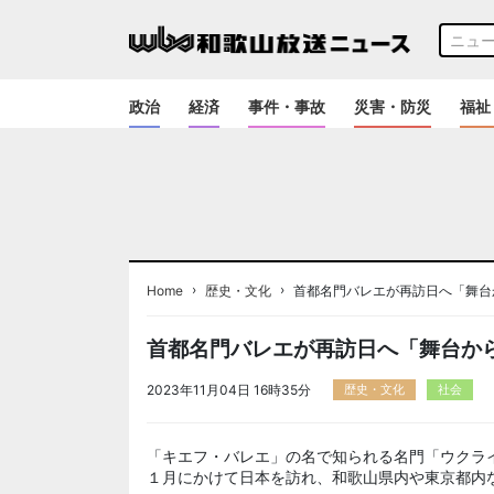
政治
経済
事件・事故
災害・防災
福祉
›
›
Home
歴史・文化
首都名門バレエが再訪日へ「舞台
首都名門バレエが再訪日へ「舞台か
2023年11月04日 16時35分
歴史・文化
社会
「キエフ・バレエ」の名で知られる名門「ウクラ
１月にかけて日本を訪れ、和歌山県内や東京都内