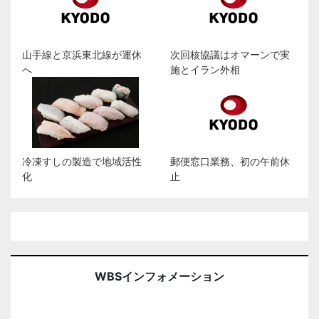
山手線と京浜東北線が運休
次回核協議はオマーンで実
へ
施とイラン外相
冷凍すしの製造で地域活性
郵便窓口業務、初の午前休
化
止
WBSインフォメーション