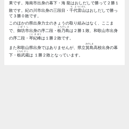
果です。海南市出身の幕下・
海
龍
はおしだしで勝って２勝１
ちよ
らいざん
敗です。紀の川市出身の三段目・
千代
雷山
はおしだしで勝っ
て３勝０敗です。
このほかの県出身力士のきょうの取り組みはなく、ここま
ごぼうし
とちのしま
で、
御坊市
出身の序二段・
栃乃島
は２勝１敗、和歌山市出身
こと
き
ほう
の序二段・
琴
紀
峰
は１勝２敗です。
みのしま
また和歌山県出身ではありませんが、県立
箕島
高校出身の幕
とち
むさし
下・
栃
武蔵
は １勝２敗となっています。