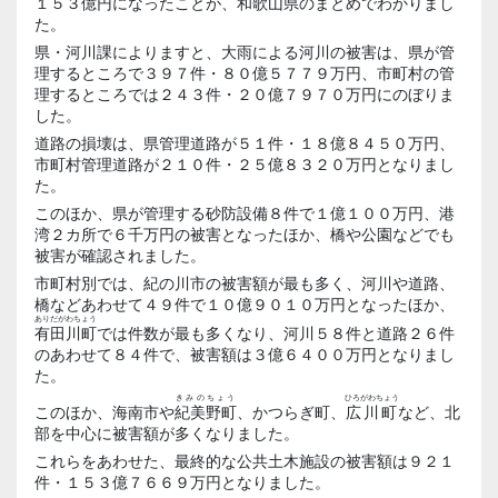
１５３億円になったことが、和歌山県のまとめでわかりまし
た。
県・河川課によりますと、大雨による河川の被害は、県が管
理するところで３９７件・８０億５７７９万円、市町村の管
理するところでは２４３件・２０億７９７０万円にのぼりま
した。
道路の損壊は、県管理道路が５１件・１８億８４５０万円、
市町村管理道路が２１０件・２５億８３２０万円となりまし
た。
このほか、県が管理する砂防設備８件で１億１００万円、港
湾２カ所で６千万円の被害となったほか、橋や公園などでも
被害が確認されました。
市町村別では、紀の川市の被害額が最も多く、河川や道路、
橋などあわせて４９件で１０億９０１０万円となったほか、
ありだがわちょう
有田川町
では件数が最も多くなり、河川５８件と道路２６件
のあわせて８４件で、被害額は３億６４００万円となりまし
た。
きみのちょう
ひろがわちょう
このほか、海南市や
紀美野町
、かつらぎ町、
広川町
など、北
部を中心に被害額が多くなりました。
これらをあわせた、最終的な公共土木施設の被害額は９２１
件・１５３億７６６９万円となりました。