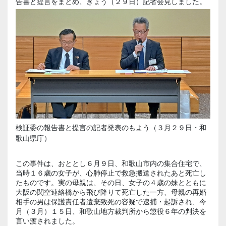
告書と提言をまとめ、きょう（２９日）記者会見しました。
検証委の報告書と提言の記者発表のもよう（３月２９日・和
歌山県庁）
この事件は、おととし６月９日、和歌山市内の集合住宅で、
当時１６歳の女子が、心肺停止で救急搬送されたあと死亡し
たものです。実の母親は、その日、女子の４歳の妹とともに
大阪の関空連絡橋から飛び降りて死亡した一方、母親の再婚
相手の男は保護責任者遺棄致死の容疑で逮捕・起訴され、今
月（３月）１５日、和歌山地方裁判所から懲役６年の判決を
言い渡されました。