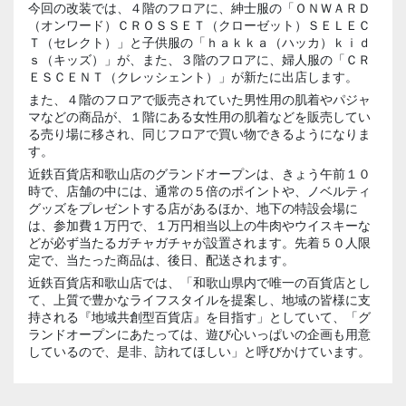
今回の改装では、４階のフロアに、紳士服の「ＯＮＷＡＲＤ
（オンワード）ＣＲＯＳＳＥＴ（クローゼット）ＳＥＬＥＣ
Ｔ（セレクト）」と子供服の「ｈａｋｋａ（ハッカ）ｋｉｄ
ｓ（キッズ）」が、また、３階のフロアに、婦人服の「ＣＲ
ＥＳＣＥＮＴ（クレッシェント）」が新たに出店します。
また、４階のフロアで販売されていた男性用の肌着やパジャ
マなどの商品が、１階にある女性用の肌着などを販売してい
る売り場に移され、同じフロアで買い物できるようになりま
す。
近鉄百貨店和歌山店のグランドオープンは、きょう午前１０
時で、店舗の中には、通常の５倍のポイントや、ノベルティ
グッズをプレゼントする店があるほか、地下の特設会場に
は、参加費１万円で、１万円相当以上の牛肉やウイスキーな
どが必ず当たるガチャガチャが設置されます。先着５０人限
定で、当たった商品は、後日、配送されます。
近鉄百貨店和歌山店では、「和歌山県内で唯一の百貨店とし
て、上質で豊かなライフスタイルを提案し、地域の皆様に支
持される『地域共創型百貨店』を目指す」としていて、「グ
ランドオープンにあたっては、遊び心いっぱいの企画も用意
しているので、是非、訪れてほしい」と呼びかけています。