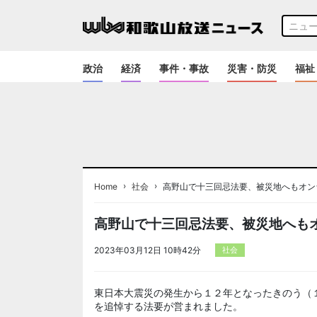
政治
経済
事件・事故
災害・防災
福祉
›
›
Home
社会
高野山で十三回忌法要、被災地へもオン
高野山で十三回忌法要、被災地へも
2023年03月12日 10時42分
社会
東日本大震災の発生から１２年となったきのう（１
を追悼する法要が営まれました。