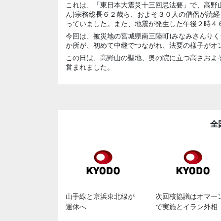
これは、「東日本大震災十三回忌法要」で、高野
ん)宗務総長６２歳ら、およそ３０人の僧侶が読
っていました。また、地震が発生した午後２時４
今回は、被災地の宮城県南三陸町(みなみさんりく
か所が、初めて中継でつながれ、法要の様子がオ
この日は、高野山の聖地、奥の院に立つ高さおよ
営まれました。
全
山手線と京浜東北線が
次回核協議はオマー
運休へ
で実施とイラン外相