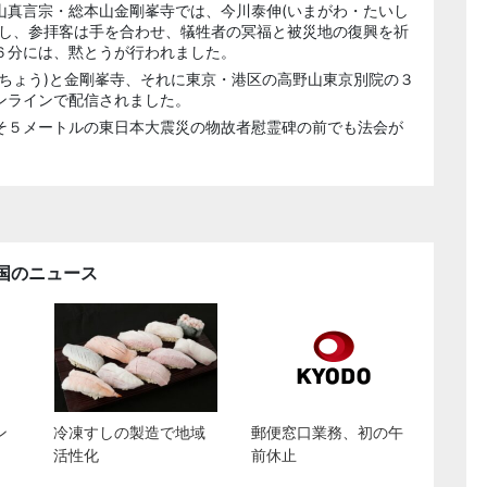
山真言宗・総本山金剛峯寺では、今川泰伸(いまがわ・たいし
経し、参拝客は手を合わせ、犠牲者の冥福と被災地の復興を祈
６分には、黙とうが行われました。
ちょう)と金剛峯寺、それに東京・港区の高野山東京別院の３
ンラインで配信されました。
そ５メートルの東日本大震災の物故者慰霊碑の前でも法会が
国のニュース
ン
冷凍すしの製造で地域
郵便窓口業務、初の午
活性化
前休止