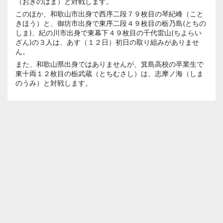
（おきのはま）と対戦します。
このほか、和歌山市出身で西序二段７９枚目の琴紀峰（こと
きほう）と、御坊市出身で東序二段４９枚目の栃乃島(とちの
しま)、紀の川市出身で東幕下４９枚目の千代雷山(ちよらい
ざん)の３人は、あす（１２日）初日の取り組みがありませ
ん。
また、和歌山県出身ではありませんが、箕島高校の卒業生で
東十両１２枚目の栃武蔵（とちむさし）は、志摩ノ海（しま
のうみ）と対戦します。