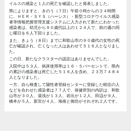
イルスの感染と１人の死亡を確認したと発表しました。
県によりますと、きのう（７日）午前０時からの２４時間
に、ＨＥＲ・ＳＹＳ（ハーシス）・新型コロナウイルス感染
者等情報把握管理支援システムに入力されて新たにわかった
感染者は、幼児から９０歳代以上の１２４人で、前の週の同
じ曜日を６人下回りました。
また、きょう（８日）までに和歌山市の９０歳代の女性の死
亡が確認され、亡くなった人はあわせて５１６人となりまし
た。
この日、新たなクラスターの認定はありませんでした。
入院中は５３人、病床使用率は１６・５パーセントで、県内
の累計の感染者は死亡した５１６人を含め、２３万７４８４
人となりました。
一方、自ら検査して陽性者登録センターに登録した軽症の人
などを合わせた感染者は７７人で、保健所別の内訳は、和歌
山市が３０人、湯浅が１３人、岩出が１２人、田辺が９人、
橋本が５人、新宮が４人、海南と御坊がそれぞれ２人です。